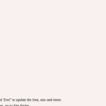
t Text” to update the font, size and more.
s, go to Site Styles.