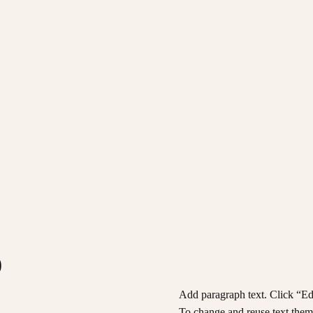
)
Add paragraph text. Click “Edi
To change and reuse text theme