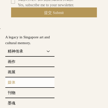
Yes, subscribe me to your newsletter.
提交 Submit
A legacy in Singapore art and
cultural memory.
精神传承
画作
画展
媒体
刊物
墨魂