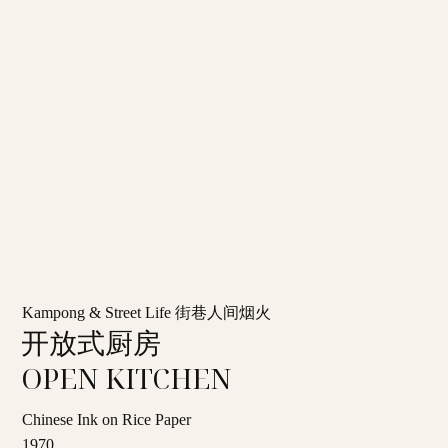
Kampong & Street Life 街巷人间烟火
开放式厨房
OPEN KITCHEN
Chinese Ink on Rice Paper
1970