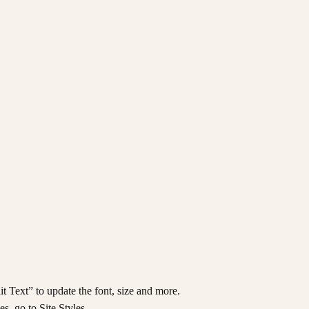
t Text” to update the font, size and more.
s, go to Site Styles.