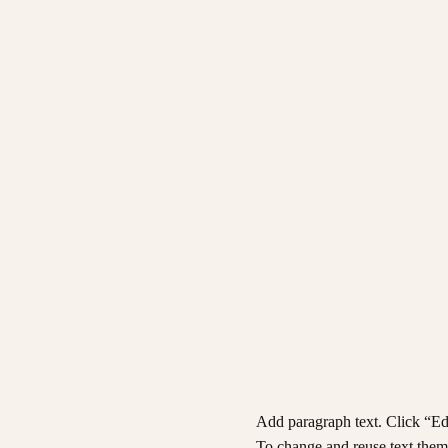
Add paragraph text. Click “Edi
To change and reuse text theme