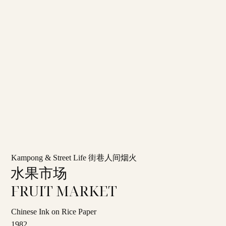
Kampong & Street Life 街巷人间烟火
水果市场
FRUIT MARKET
Chinese Ink on Rice Paper
1982