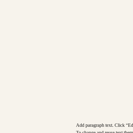
Add paragraph text. Click “Edi
To change and reuse text theme