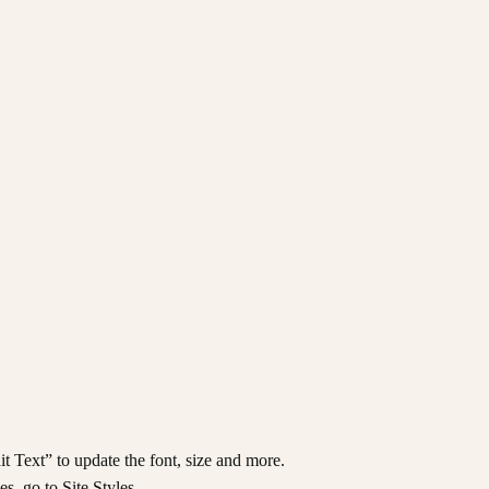
t Text” to update the font, size and more.
s, go to Site Styles.