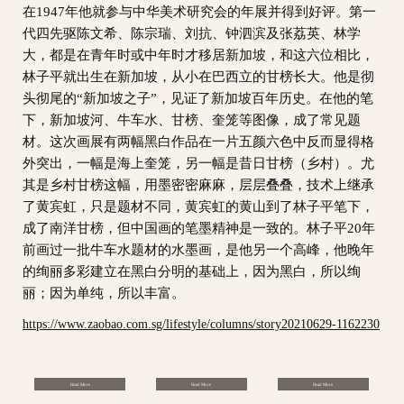
在1947年他就参与中华美术研究会的年展并得到好评。第一
代四先驱陈文希、陈宗瑞、刘抗、钟泗滨及张荔英、林学
大，都是在青年时或中年时才移居新加坡，和这六位相比，
林子平就出生在新加坡，从小在巴西立的甘榜长大。他是彻
头彻尾的“新加坡之子”，见证了新加坡百年历史。在他的笔
下，新加坡河、牛车水、甘榜、奎笼等图像，成了常见题
材。这次画展有两幅黑白作品在一片五颜六色中反而显得格
外突出，一幅是海上奎笼，另一幅是昔日甘榜（乡村）。尤
其是乡村甘榜这幅，用墨密密麻麻，层层叠叠，技术上继承
了黄宾虹，只是题材不同，黄宾虹的黄山到了林子平笔下，
成了南洋甘榜，但中国画的笔墨精神是一致的。林子平20年
前画过一批牛车水题材的水墨画，是他另一个高峰，他晚年
的绚丽多彩建立在黑白分明的基础上，因为黑白，所以绚
丽；因为单纯，所以丰富。
https://www.zaobao.com.sg/lifestyle/columns/story20210629-1162230
Read More
Read More
Read More