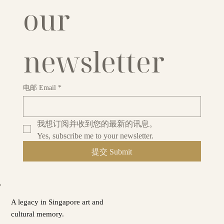
our 
newsletter
电邮 Email
*
我想订阅并收到您的最新的讯息。
Yes, subscribe me to your newsletter.
提交 Submit
A legacy in Singapore art and
cultural memory.