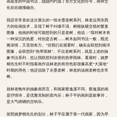
画面里的中国书法，隐隐约约成了东方文化的符号，两种文
化在此碰撞融合。
我还非常喜欢这次展出的一组水墨老树系列。林老运用东西
方的绘画技术，呈现了树干纠缠不清、树根纵横交错的繁复
图像，他画的时候可能想到的只是老树，他说：“我对树木有
一种深沉的热爱，特别是古树……树木如同书法一般，既优
雅深情，又苍劲有力。”但我们在观看时，确实会联想到南洋
图像，会联想到“热带雨林”。不仅老树系列，就是上述的抽
象书法系列，也让我联想到浓密的热带雨林。看展时，姚梦
桐先生时不时指着画作说林老的有些色彩很像高更“大溪地”
时期的用色；他还说除了水墨老树，林老的油画老树也非常
棒。
就林老晚年的抽象画而言，和画家蔡逸溪不同。蔡逸溪的画
是抒情诗，是优雅克制的室内乐；林子平的画则是叙事诗，
是大气磅礴的交响乐。
按照姚梦桐先生的划分，林子平应属于第一代画家，因为早