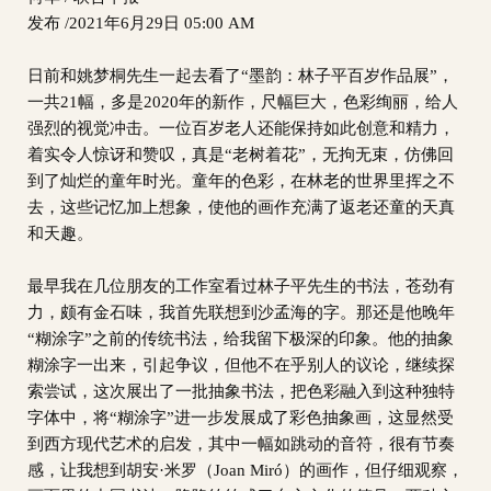
发布 /2021年6月29日 05:00 AM
日前和姚梦桐先生一起去看了“墨韵：林子平百岁作品展”，
一共21幅，多是2020年的新作，尺幅巨大，色彩绚丽，给人
强烈的视觉冲击。一位百岁老人还能保持如此创意和精力，
着实令人惊讶和赞叹，真是“老树着花”，无拘无束，仿佛回
到了灿烂的童年时光。童年的色彩，在林老的世界里挥之不
去，这些记忆加上想象，使他的画作充满了返老还童的天真
和天趣。
最早我在几位朋友的工作室看过林子平先生的书法，苍劲有
力，颇有金石味，我首先联想到沙孟海的字。那还是他晚年
“糊涂字”之前的传统书法，给我留下极深的印象。他的抽象
糊涂字一出来，引起争议，但他不在乎别人的议论，继续探
索尝试，这次展出了一批抽象书法，把色彩融入到这种独特
字体中，将“糊涂字”进一步发展成了彩色抽象画，这显然受
到西方现代艺术的启发，其中一幅如跳动的音符，很有节奏
感，让我想到胡安·米罗（Joan Miró）的画作，但仔细观察，