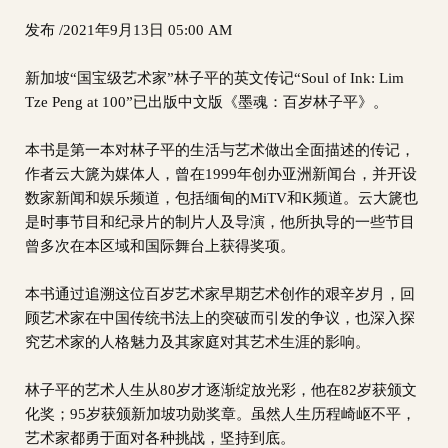
发布 /2021年9月13日 05:00 AM
新加坡“国宝级艺术家”林子平的英文传记“Soul of Ink: Lim
Tze Peng at 100”已出版中文版《墨魂：百岁林子平》。
本书是第一本对林子平的生活与艺术做出全面描述的传记，
作者云大篪为媒体人，曾在1999年创办亚洲新闻台，并开设
数家新闻和娱乐频道，包括缅甸的MiTV和K频道。云大篪也
是时事节目和纪录片的制片人及导演，他所执导的一些节目
曾多次在本区域和国际舞台上获得奖项。
本书通过追溯这位百岁艺术家早期艺术创作的艰辛岁月，回
顾艺术家在中国传统书法上的突破而引发的争议，也深入探
究艺术家的人格魅力及其家庭对其艺术生涯的影响。
林子平的艺术人生从80岁才逐渐绽放光彩，他在82岁获颁文
化奖；95岁获颁新加坡功勋奖章。虽然人生历程崎岖不平，
艺术家都勇于面对各种挑战，坚持到底。