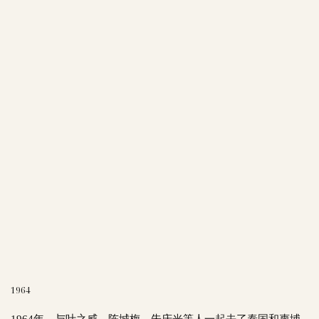
1964
1964年，与叶之威、陈城梅、朱庆光等人一起去了泰国和柬埔